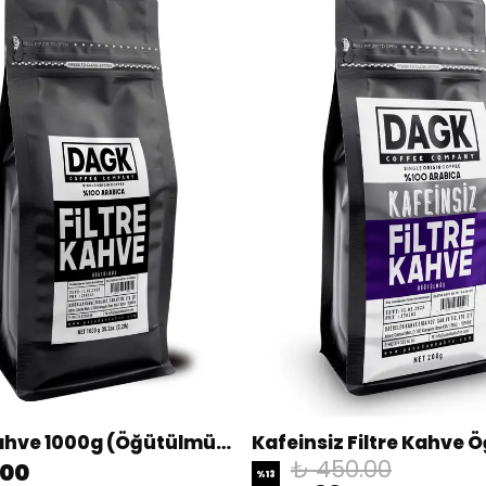
Filtre Kahve 1000g (Öğütülmüş)
₺ 450.00
.00
%
13