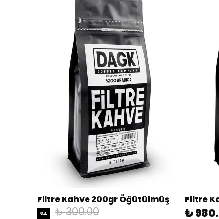
Filtre Kahve 200gr Öğütülmüş
₺ 300.00
₺ 980
%
4