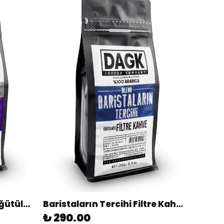
Kafeinsiz Filtre Kahve Öğütülmüş 200g
Baristaların Tercihi Filtre Kahve 250g Öğütülmüş
₺ 290.00