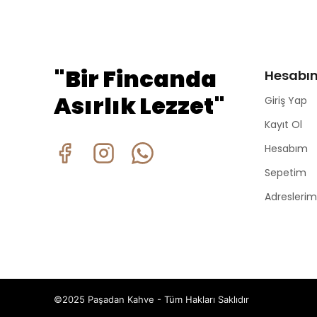
"Bir Fincanda
Hesabı
Asırlık Lezzet"
Giriş Yap
Kayıt Ol
Hesabım
Sepetim
Adreslerim
©2025 Paşadan Kahve - Tüm Hakları Saklıdır