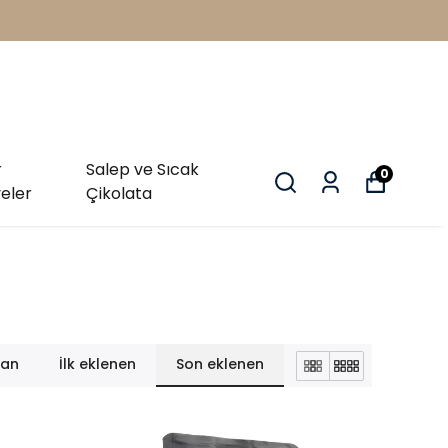
r
Salep ve Sıcak
0
eler
Çikolata
lan
İlk eklenen
Son eklenen