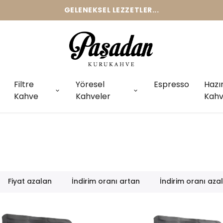
GELENEKSEL LEZZETLER...
Filtre
Yöresel
Espresso
Hazı
Kahve
Kahveler
Kahv
Fiyat azalan
İndirim oranı artan
İndirim oranı aza