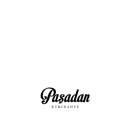
m
Alışveriş Bilgilerim
Kurums