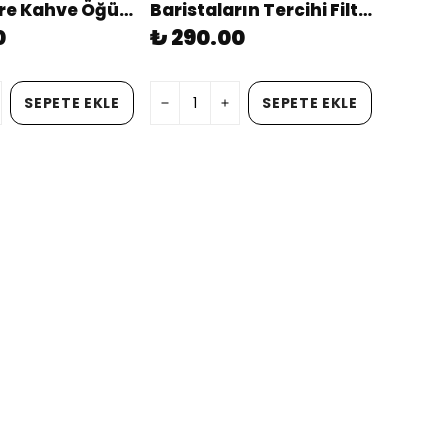
Çilekli Filtre Kahve Öğütülmüş 200g (aromalı)
Baristaların Tercihi Filtre Kahve 250g Öğütülmüş
0
₺ 290.00
SEPETE EKLE
SEPETE EKLE