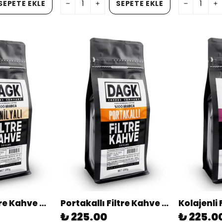
SEPETE EKLE
SEPETE EKLE
Vanilyalı Filtre Kahve Öğütülmüş 200g (aromalı)
Portakallı Filtre Kahve Öğütülmüş 200g (aromalı)
₺ 225.00
₺ 225.0