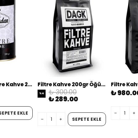
paşadan Filtre Kahve 200 gr
Filtre Kahve 200gr Öğütülmüş
₺ 300.00
₺ 980.0
%
4
₺ 289.00
SEPETE EKLE
SEPETE EKLE