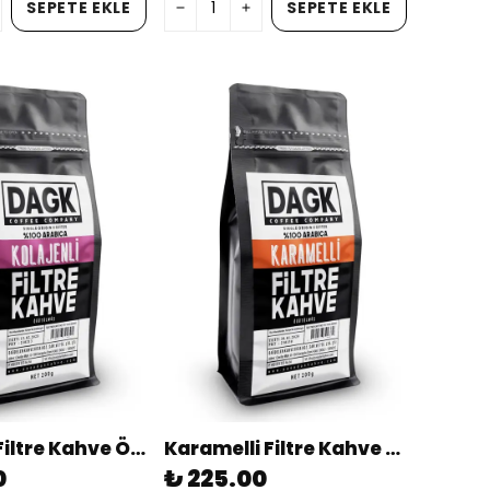
SEPETE EKLE
SEPETE EKLE
Kolajenli Filtre Kahve Öğütülmüş 200g
Karamelli Filtre Kahve Öğütülmüş 200g (aromalı)
0
₺ 225.00