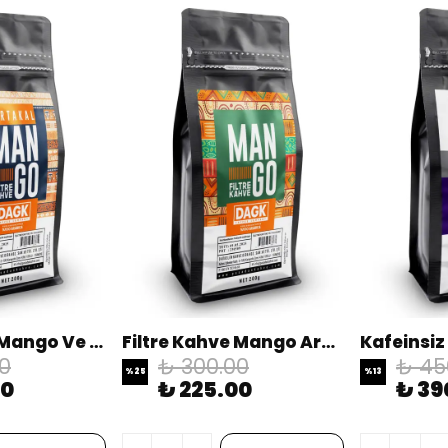
Filtre Kahve Mango Ve Portakal Aromalı 200gr
Filtre Kahve Mango Aromalı 200 gr
0
₺ 300.00
₺ 45
%
25
%
13
00
₺ 225.00
₺ 39