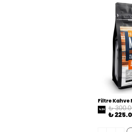
₺ 300.0
%
25
₺ 225.