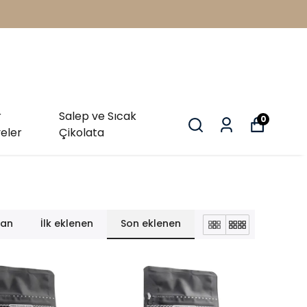
r
Salep ve Sıcak
0
eler
Çikolata
lan
İlk eklenen
Son eklenen