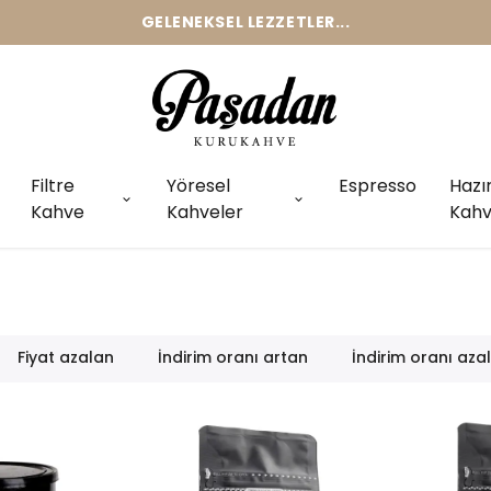
GELENEKSEL LEZZETLER...
Filtre
Yöresel
Espresso
Hazı
Kahve
Kahveler
Kahv
Fiyat azalan
İndirim oranı artan
İndirim oranı aza