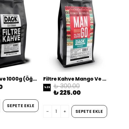
Filtre Kahve 1000g (Öğütülmüş)
Filtre Kahve Mango Ve Kırmızı Meyveler Aromalı 200gr
₺ 300.00
0
%
25
₺ 225.00
SEPETE EKLE
SEPETE EKLE