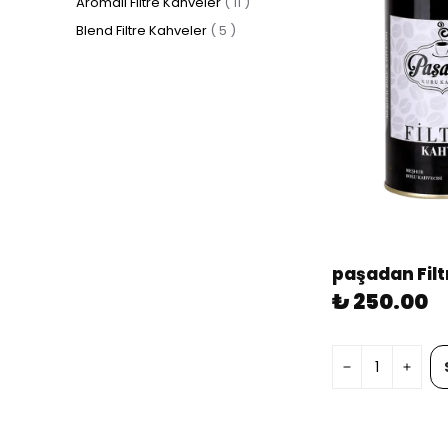
Aromalı Filtre Kahveler
(
11
)
Blend Filtre Kahveler
(
5
)
₺ 250.00