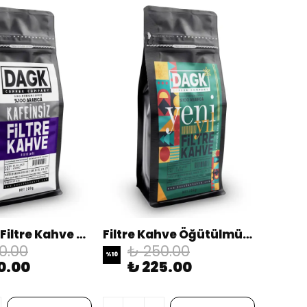
Kafeinsiz Filtre Kahve Öğütülmüş 200g
Filtre Kahve Öğütülmüş Yeni Yıl Özel 200gr (karamel & Fındık Aromalı)
0.00
₺ 250.00
%
10
0.00
₺ 225.00