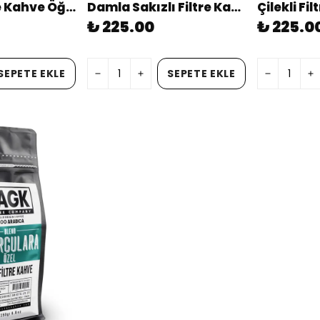
Fındıklı Filtre Kahve Öğütülmüş 200g (aromalı)
Damla Sakızlı Filtre Kahve Öğütülmüş 200g (aromalı)
₺ 225.00
₺ 225.0
SEPETE EKLE
SEPETE EKLE