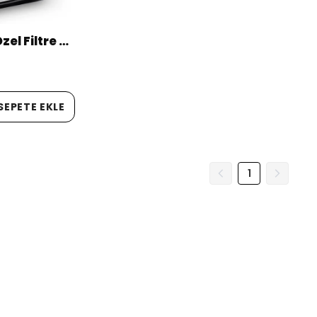
Sporculara Özel Filtre Kahve 250g Öğütülmüş
SEPETE EKLE
1