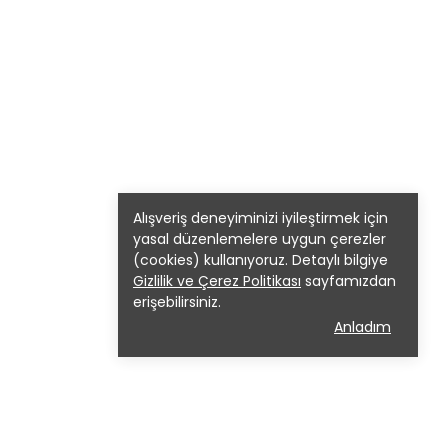
Alışveriş deneyiminizi iyileştirmek için
yasal düzenlemelere uygun çerezler
(cookies) kullanıyoruz. Detaylı bilgiye
Gizlilik ve Çerez Politikası
sayfamızdan
erişebilirsiniz.
Anladım
al