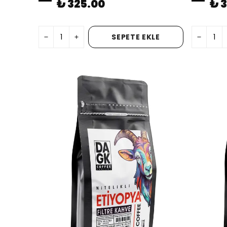
₺ 325.00
₺ 
SEPETE EKLE