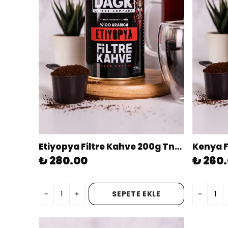
Etiyopya Filtre Kahve 200g Tnk (ÖĞÜTÜLMÜŞ)
₺ 280.00
₺ 260
SEPETE EKLE