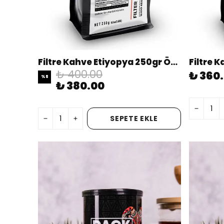
Filtre Kahve Etiyopya 250gr Öğütülmüş
₺ 400.00
₺ 360
%
5
₺ 380.00
SEPETE EKLE