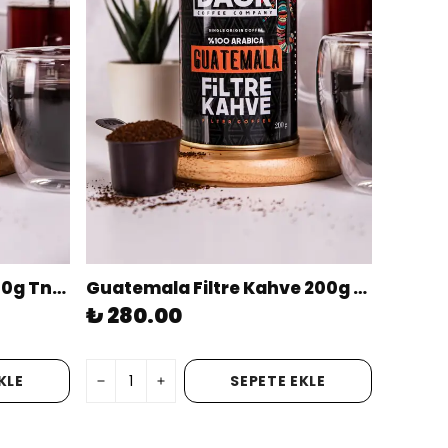
Brazilian Filtre Kahve 200g Tnk (ÖĞÜTÜLMÜŞ)
Guatemala Filtre Kahve 200g Tnk (ÖĞÜTÜLMÜŞ)
₺ 280.00
KLE
SEPETE EKLE