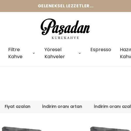
GELENEKSEL LEZZETLER...
Filtre
Yöresel
Espresso
Hazı
Kahve
Kahveler
Kahv
Fiyat azalan
İndirim oranı artan
İndirim oranı aza