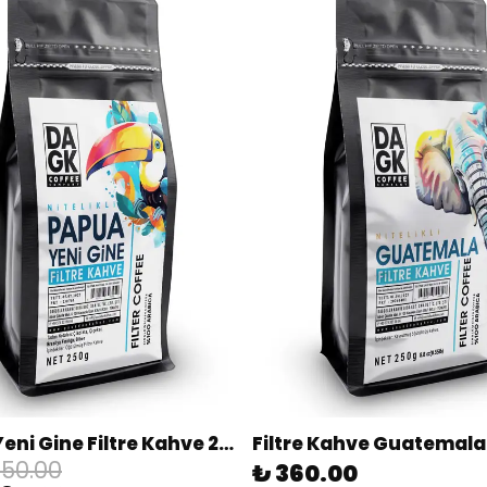
Papua Yeni Gine Filtre Kahve 250g (Öğütülmüş)
350.00
₺ 360.00