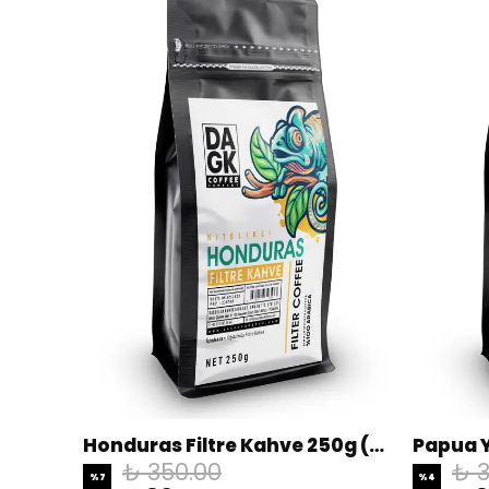
Honduras Filtre Kahve 250g (Öğütülmüş)
₺ 350.00
₺ 
%
7
%
4