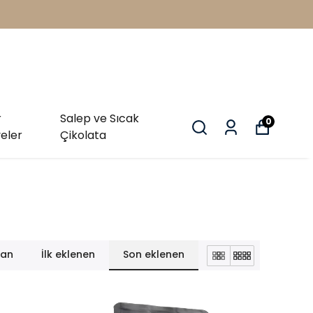
r
Salep ve Sıcak
0
eler
Çikolata
lan
İlk eklenen
Son eklenen