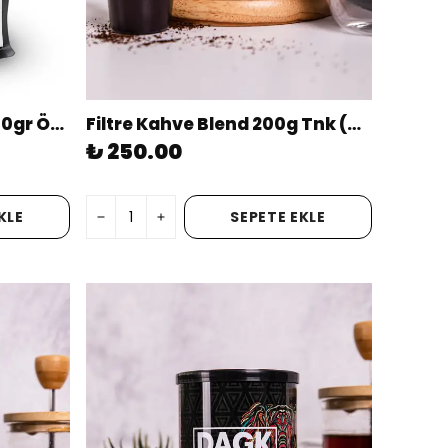
Filtre Kahve Brazilian 250gr Öğütülmüş
Filtre Kahve Blend 200g Tnk (ÖĞÜTÜLMÜŞ)
₺ 250.00
KLE
SEPETE EKLE