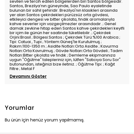
sevilen ve tercih edilen bölgelerden biri Santos bölgesidir.
Santos, Brezilya’nın güneyinde, Sao Paulo eyaletinde
bulunan bir sahil şehiridir. Brezilya'nın klasikleri arasında
yer alan Santos çekirdekleri pürüzsüz orta gövdesi,
etkileyici dengesi ve bitter çikolata, fındık aromalarıyla
kahve severler için vazgeçilmezler arasındadır. ; Genel
damak zevkine hitap eden Santos kahve çekirdekleri keyifli
bir içim ile günün her saatinde tüketilebilir. ; Çekirdek
Orjini:Brasil ; Bölgesi:Santos ; Çekirdek Türü:%100 Arabica ;
Tipi: Catuai , Tupi ; Yöntem:Güneş'te Kurutulmuş ;
Rakım:1100-1350 m ; Asidite Notları:Orta Asidite ; Kavurma
Notları:Orta Kavrulmuş ; Gövde Notları:Orta Gövdeli ; Tadım
Notları:Bitter çikolata ve fındık ; Demleme ekipmanınıza
uygun "Öğütme" talepleriniz için, lütfen "Satıcıya Soru Sor"
butonundan, isteğinizi bize iletiniz. ; Öğütme Tipi: ; Kağıt
Filtre ; Metal F
Devamını Göster
Yorumlar
Bu ürün için henüz yorum yapılmamış.