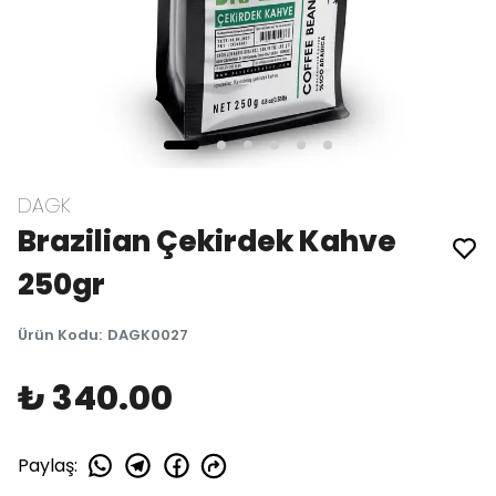
DAGK
Brazilian Çekirdek Kahve
250gr
Ürün Kodu
:
DAGK0027
₺ 340.00
Paylaş
: