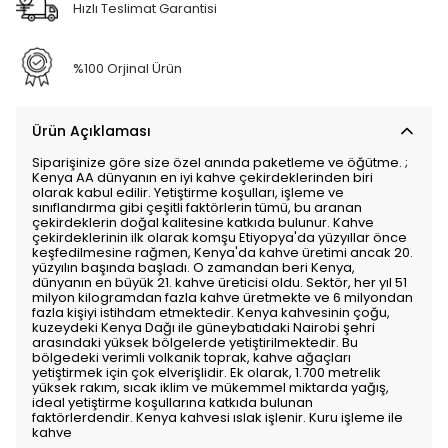
Hızlı Teslimat Garantisi
%100 Orjinal Ürün
Ürün Açıklaması
Siparişinize göre size özel anında paketleme ve öğütme. ;
Kenya AA dünyanın en iyi kahve çekirdeklerinden biri
olarak kabul edilir. Yetiştirme koşulları, işleme ve
sınıflandırma gibi çeşitli faktörlerin tümü, bu aranan
çekirdeklerin doğal kalitesine katkıda bulunur. Kahve
çekirdeklerinin ilk olarak komşu Etiyopya'da yüzyıllar önce
keşfedilmesine rağmen, Kenya'da kahve üretimi ancak 20.
yüzyılın başında başladı. O zamandan beri Kenya,
dünyanın en büyük 21. kahve üreticisi oldu. Sektör, her yıl 51
milyon kilogramdan fazla kahve üretmekte ve 6 milyondan
fazla kişiyi istihdam etmektedir. Kenya kahvesinin çoğu,
kuzeydeki Kenya Dağı ile güneybatıdaki Nairobi şehri
arasındaki yüksek bölgelerde yetiştirilmektedir. Bu
bölgedeki verimli volkanik toprak, kahve ağaçları
yetiştirmek için çok elverişlidir. Ek olarak, 1.700 metrelik
yüksek rakım, sıcak iklim ve mükemmel miktarda yağış,
ideal yetiştirme koşullarına katkıda bulunan
faktörlerdendir. Kenya kahvesi ıslak işlenir. Kuru işleme ile
kahve