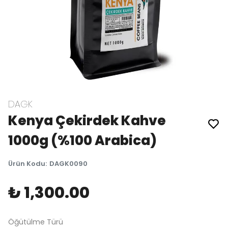
DAGK
Kenya Çekirdek Kahve
1000g (%100 Arabica)
Ürün Kodu
:
DAGK0090
₺ 1,300.00
Öğütülme Türü